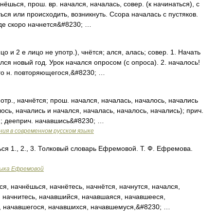
шься, прош. вр. начался, началась, совер. (к начинаться), с
ься или происходить, возникнуть. Ссора началась с пустяков.
уде скоро начнется&#8230; …
цо и 2 е лицо не употр.), чнётся; ался, алась; совер. 1. Начать
лся новый год. Урок начался опросом (с опроса). 2. началось!
го н. повторяющегося,&#8230; …
потр., начнётся; прош. начался, началась, началось, начались
ось, начались и начался, началась, началось, начались); прич.
; дееприч. начавшись&#8230; …
ия в современном русском языке
ся 1., 2., 3. Толковый словарь Ефремовой. Т. Ф. Ефремова.
зыка Ефремовой
я, начнёшься, начнётесь, начнётся, начнутся, начался,
, начнитесь, начавшийся, начавшаяся, начавшееся,
, начавшегося, начавшихся, начавшемуся,&#8230; …