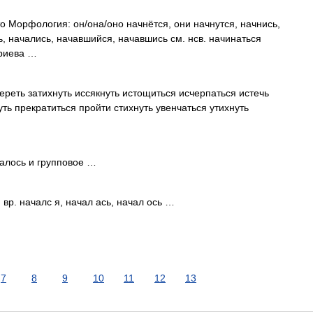
сто Морфология: он/она/оно начнётся, они начнутся, начнись,
ь, начались, начавшийся, начавшись см. нсв. начинаться
триева …
ереть затихнуть иссякнуть истощиться исчерпаться истечь
уть прекратиться пройти стихнуть увенчаться утихнуть
чалось и групповое …
 вр. началс я, начал ась, начал ось …
7
8
9
10
11
12
13