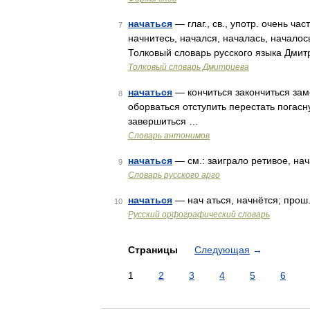
начаться
— глаг., св., употр. очень ча
7
начнитесь, начался, началась, началос
Толковый словарь русского языка Дми
Толковый словарь Дмитриева
начаться
— кончиться закончиться зам
8
оборваться отступить перестать погасн
завершиться …
Словарь антонимов
начаться
— см.: заиграло ретивое, на
9
Словарь русского арго
начаться
— нач аться, начнётся; прош.
10
Русский орфографический словарь
Страницы
Следующая
→
1
2
3
4
5
6