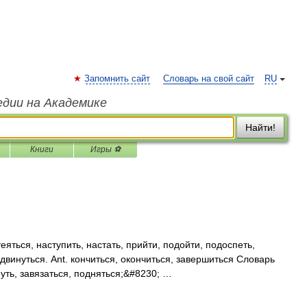
Запомнить сайт
Словарь на свой сайт
RU
едии на Академике
Найти!
Книги
Игры ⚽
еяться, наступить, настать, прийти, подойти, подоспеть,
двинуться. Ant. кончиться, окончиться, завершиться Словарь
нуть, завязаться, подняться;&#8230; …