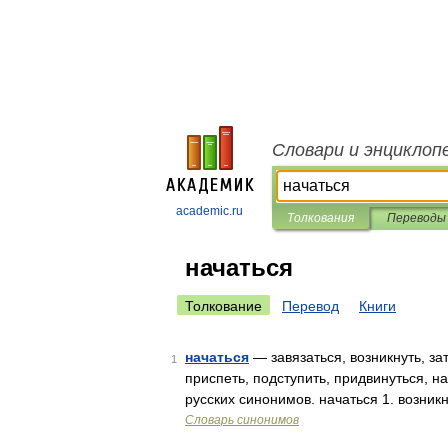
Словари и энциклоп
academic.ru
Толкования
Переводы
начаться
Толкование
Перевод
Книги
начаться
— завязаться, возникнуть, зат
1
приспеть, подступить, придвинуться, на
русских синонимов. начаться 1. возник
Словарь синонимов