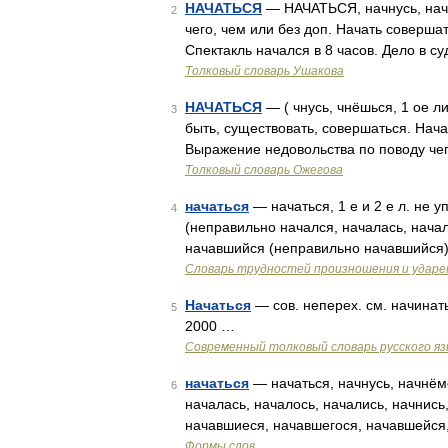
НАЧАТЬСЯ
— НАЧАТЬСЯ, начнусь, начнё
2
чего, чем или без доп. Начать совершат
Спектакль начался в 8 часов. Дело в с
Толковый словарь Ушакова
НАЧАТЬСЯ
— ( чнусь, чнёшься, 1 ое ли
3
быть, существовать, совершаться. Нача
Выражение недовольства по поводу че
Толковый словарь Ожегова
начаться
— начаться, 1 е и 2 е л. не у
4
(неправильно начался, началась, начал
начавшийся (неправильно начавшийся)
Словарь трудностей произношения и ударен
Начаться
— сов. неперех. см. начинать
5
2000 …
Современный толковый словарь русского я
начаться
— начаться, начнусь, начнёмс
6
началась, началось, начались, начнись
начавшиеся, начавшегося, начавшейся
Формы слов